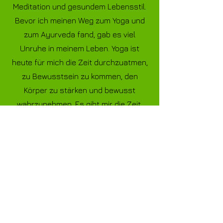
Schon lange beschäftige ich mich mit
Meditation und gesundem Lebensstil.
Bevor ich meinen Weg zum Yoga und
zum Ayurveda fand, gab es viel
Unruhe in meinem Leben. Yoga ist
heute für mich die Zeit durchzuatmen,
zu Bewusstsein zu kommen, den
Körper zu stärken und bewusst
wahrzunehmen. Es gibt mir die Zeit,
meinem Geist eine Auszeit zu gönnen
und mich einfach auf Bewegung und
Atmung zu konzentrieren.
Yoga hat mich gelehrt, meinen eigenen
Körper wahrzunehmen und hat mir den
Weg zu mir selbst gezeigt.