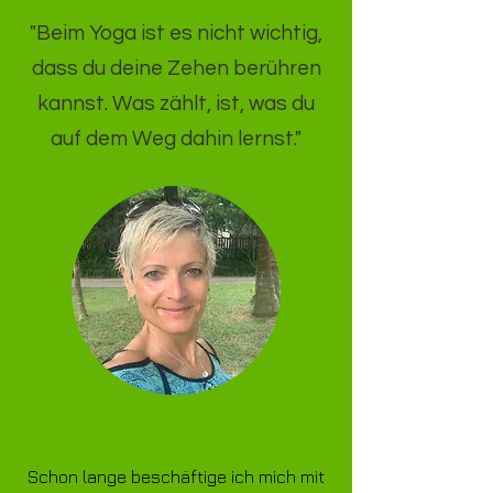
"Beim Yoga ist es nicht wichtig,
dass du deine Zehen berühren
kannst. Was zählt, ist, was du
auf dem Weg dahin lernst."